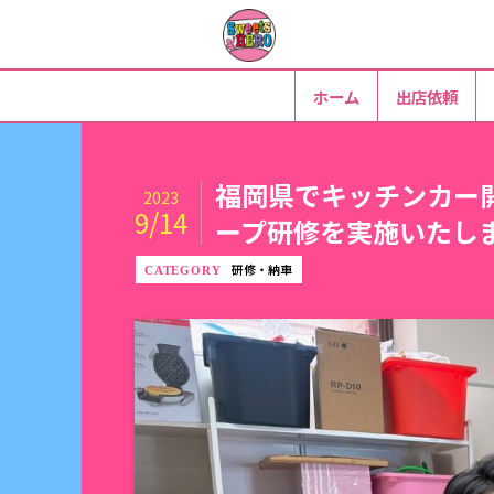
ホーム
出店依頼
福岡県でキッチンカー開業
2023
9/14
ープ研修を実施いたし
研修・納車