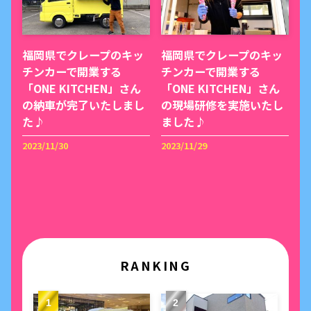
福岡県でクレープのキッ
福岡県でクレープのキッ
チンカーで開業する
チンカーで開業する
「ONE KITCHEN」さん
「ONE KITCHEN」さん
の納車が完了いたしまし
の現場研修を実施いたし
た♪
ました♪
2023/11/30
2023/11/29
RANKING