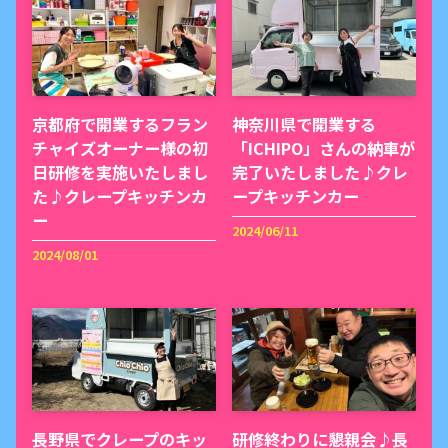
京都府で開業するフラン
神奈川県で開業する
チャイズオーナー様の初
「ICHIPO」さんの納車が
日研修を実施いたしまし
完了いたしました♪クレ
た♪クレープキッチンカ
ープキッチンカー
ー
2024/06/11
2024/08/01
長野県でクレープのキッ
研修終わりに懇親会♪長