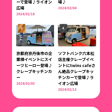
ーで登場♪ライオン
場♪
広場
2024/02/04
2024/02/18
京都府京丹後市の企
ソフトバンク六本松
業様イベントにスイ
店主催クレープイベ
ーツヒーロー登場♪
ントにtwins cafeさ
クレープキッチンカ
ん絶品クレープキッ
ー
チンカーで登場♪ラ
イオン広場
2024/02/03
2024/02/13