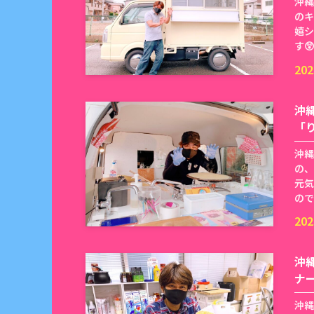
沖縄
のキ
嬉シ
す
202
沖
「
沖縄
の、
元気
ので
202
沖
ナ
沖縄