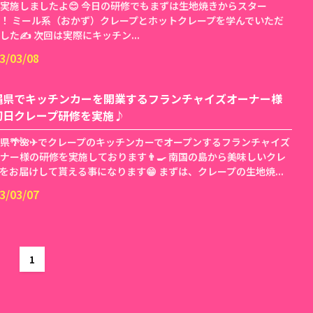
実施しましたよ😊 今日の研修でもまずは生地焼きからスター
！ ミール系（おかず）クレープとホットクレープを学んでいただ
した✍️ 次回は実際にキッチン...
3/03/08
縄県でキッチンカーを開業するフランチャイズオーナー様
初日クレープ研修を実施♪
県🌴🌺✈でクレープのキッチンカーでオープンするフランチャイズ
ナー様の研修を実施しております👨‍🍳 南国の島から美味しいクレ
をお届けして貰える事になります😁 まずは、クレープの生地焼...
3/03/07
1