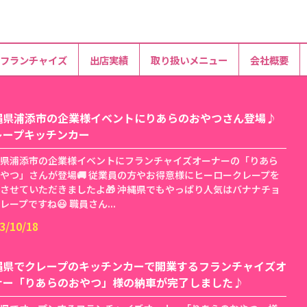
フランチャイズ
出店実績
取り扱いメニュー
会社概要
縄県浦添市の企業様イベントにりあらのおやつさん登場♪
レープキッチンカー
県浦添市の企業様イベントにフランチャイズオーナーの「りあら
やつ」さんが登場🚚 従業員の方やお得意様にヒーロークレープを
させていただきましたよ🎁 沖縄県でもやっぱり人気はバナナチョ
レープですね😃 職員さん...
3/10/18
縄県でクレープのキッチンカーで開業するフランチャイズオ
ナー「りあらのおやつ」様の納車が完了しました♪