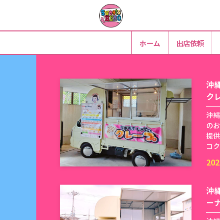
ホーム
出店依頼
沖
ク
沖縄
のお
提供
コク
202
沖
ー