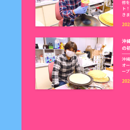
修を
ト！
きま
202
沖
の
沖縄
オー
ープ
202