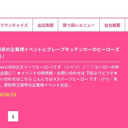
フランチャイズ
出店実績
取り扱いメニュー
会社概要
知県の企業様イベントにクレープキッチンカーのヒーローズ
場♪
eets HERO(スイーツヒーロー)です （＞∀＜）ノ！ ♡ヒーローの仲
全国に♡ ★イベントの御依頼・お問い合わせは 下記よりどうぞ★
い合わせはこちら こんにちは #スイーツヒーロー です＼(^^)／ 先
、愛知県江南市の企業様イベント出店...
0/08/19
1