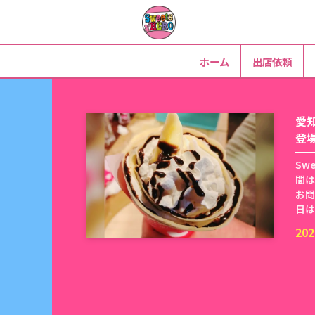
ホーム
出店依頼
愛
登
Sw
間は
お問
日は
202