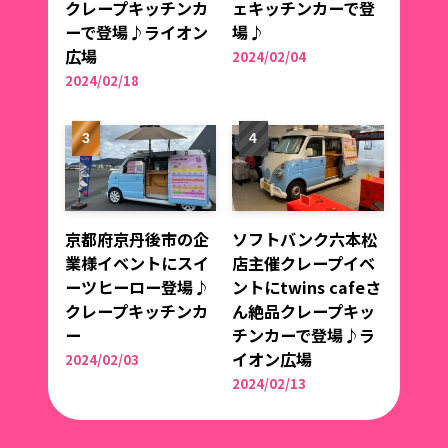
クレープキッチンカ
ェキッチンカーで登
ーで登場♪ライオン
場♪
広場
2024/02/04
2024/02/18
京都府京丹後市の企
ソフトバンク六本松
業様イベントにスイ
店主催クレープイベ
ーツヒーロー登場♪
ントにtwins cafeさ
クレープキッチンカ
ん絶品クレープキッ
ー
チンカーで登場♪ラ
イオン広場
2024/02/03
2024/02/13