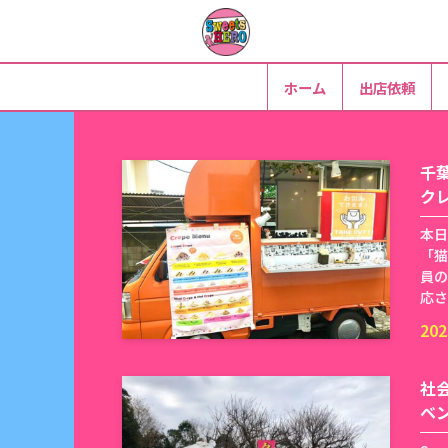
ホーム
出店依頼
千
ク
本日
「猫
員の
応さ
202
社
ベ