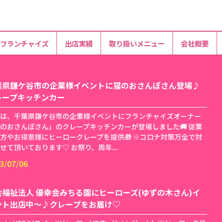
フランチャイズ
出店実績
取り扱いメニュー
会社概要
葉県鎌ケ谷市の企業様イベントに猫のおさんぽさん登場♪
レープキッチンカー
は、千葉県鎌ケ谷市の企業様イベントにフランチャイズオーナー
のおさんぽさん」のクレープキッチンカーが登場しました🚚 従業
方やお得意様にヒーロークレープを提供🎁 ※コロナ対策万全で対
せて頂いております♡ お祭り、周年...
3/07/06
会福祉法人 優幸会みちる園にヒーローズ(ゆずの木さん)イ
ント出店中〜♪クレープをお届け♡