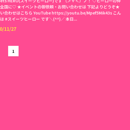
eets HERO(スイーツヒーロー)です （＞∀＜）ノ！ ♡ヒーローの仲
全国に♡ ★イベントの御依頼・お問い合わせは 下記よりどうぞ★
合わせはこちら YouTube https://youtu.be/Mpef5Mik43s こん
は #スイーツヒーロー です＼(^^)／ 本日...
0/11/27
1