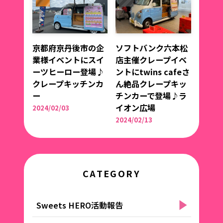
京都府京丹後市の企
ソフトバンク六本松
業様イベントにスイ
店主催クレープイベ
ーツヒーロー登場♪
ントにtwins cafeさ
クレープキッチンカ
ん絶品クレープキッ
ー
チンカーで登場♪ラ
イオン広場
2024/02/03
2024/02/13
CATEGORY
Sweets HERO活動報告