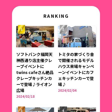
RANKING
ソフトバンク福岡天
トミタの家づくり舎
神西通り店主催クレ
で開催されるモデル
ープイベントに
ハウス来場キャンペ
twins cafeさん絶品
ーンイベントにカフ
クレープキッチンカ
ェキッチンカーで登
ーで登場♪ライオン
場♪
広場
2024/02/04
2024/02/18