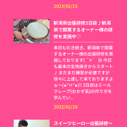
2023/02/15
新潟県出張研修2日目♪新潟
県で開業するオーナー様の研
修を実施中♡
本日も引き続き、新潟県で開業
するオーナー様の出張研修を実
施しております( ´∀｀ )b 今日
も基本の生地焼きからスタート
♪ まだまだ練習が必要ですが
徐々に上達して来ておりますよ
ぉ〜(๑°ㅁ°๑)‼ 2日目はミール
クレープ(おかず系)の作り方を
学んでい...
2022/02/16
スイーツヒーロー出張研修〜