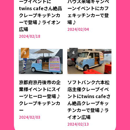
ープイベントに
ハウス来場キャンペ
twins cafeさん絶品
ーンイベントにカフ
クレープキッチンカ
ェキッチンカーで登
ーで登場♪ライオン
場♪
広場
2024/02/04
2024/02/18
京都府京丹後市の企
ソフトバンク六本松
業様イベントにスイ
店主催クレープイベ
ーツヒーロー登場♪
ントにtwins cafeさ
クレープキッチンカ
ん絶品クレープキッ
ー
チンカーで登場♪ラ
イオン広場
2024/02/03
2024/02/13