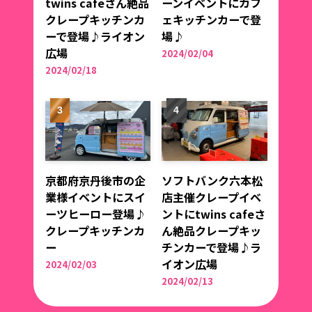
twins cafeさん絶品
ーンイベントにカフ
クレープキッチンカ
ェキッチンカーで登
ーで登場♪ライオン
場♪
広場
2024/02/04
2024/02/18
京都府京丹後市の企
ソフトバンク六本松
業様イベントにスイ
店主催クレープイベ
ーツヒーロー登場♪
ントにtwins cafeさ
クレープキッチンカ
ん絶品クレープキッ
ー
チンカーで登場♪ラ
イオン広場
2024/02/03
2024/02/13