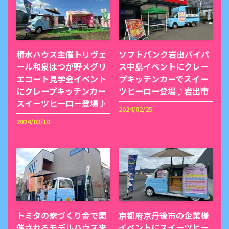
積水ハウス主催トリヴェ
ソフトバンク岩出バイパ
ール和泉はつが野メグリ
ス中島イベントにクレー
エコート見学会イベント
プキッチンカーでスイー
にクレープキッチンカー
ツヒーロー登場♪岩出市
スイーツヒーロー登場♪
2024/02/25
2024/03/10
トミタの家づくり舎で開
京都府京丹後市の企業様
催されるモデルハウス来
イベントにスイーツヒー