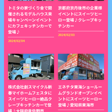
トミタの家づくり舎で開
京都府京丹後市の企業様
催されるモデルハウス来
イベントにスイーツヒー
場キャンペーンイベント
ロー登場♪クレープキッ
にカフェキッチンカーで
チンカー
登場♪
2024/02/03
2024/02/04
株式会社創スマイクル新
エネチタ東海ショールー
春マイホームフェスタに
ムグランドオープンイベ
スイーツヒーロー絶品ク
ントにスイーツヒーロー
レープキッチンカーで登
登場♪愛知県東海市
場♪大阪府泉佐野市