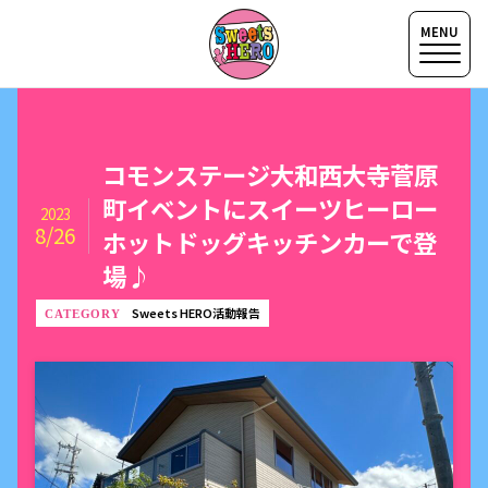
コモンステージ大和西大寺菅原
町イベントにスイーツヒーロー
2023
8/26
ホットドッグキッチンカーで登
場♪
Sweets HERO活動報告