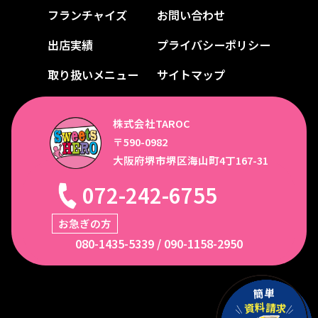
フランチャイズ
お問い合わせ
出店実績
プライバシーポリシー
取り扱いメニュー
サイトマップ
株式会社TAROC
〒590-0982
大阪府堺市堺区海山町4丁167-31
072-242-6755
お急ぎの方
080-1435-5339
/
090-1158-2950
簡
単
料
請
資
求