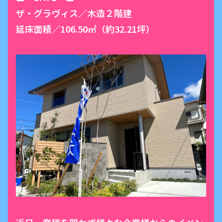
ザ・グラヴィス／木造２階建
延床面積／106.50㎡（約32.21坪）