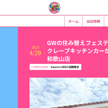
ホーム
出店依頼
GWの住み替えフェス
2023
クレープキッチンカー
4/29
和歌山店
Sweets HERO活動報告