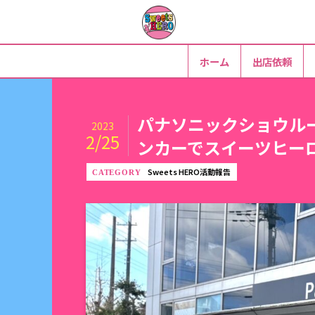
ホーム
出店依頼
パナソニックショウル
2023
2/25
ンカーでスイーツヒー
Sweets HERO活動報告