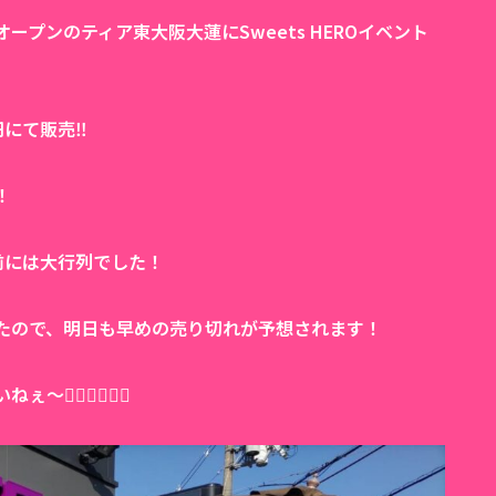
プンのティア東大阪大蓮にSweets HEROイベント
にて販売‼️
！
前には大行列でした！
たので、明日も早めの売り切れが予想されます！
️🏃‍♂️🏃‍♂️