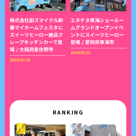
株式会社創スマイクル新
エネチタ東海ショールー
春マイホームフェスタに
ムグランドオープンイベ
スイーツヒーロー絶品ク
ントにスイーツヒーロー
レープキッチンカーで登
登場♪愛知県東海市
場♪大阪府泉佐野市
2024/01/21
2024/01/28
RANKING