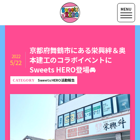
京都府舞鶴市にある栄興絆＆奥
2022
本建工のコラボイベントに
5/22
Sweets HERO登場🚘
Sweets HERO活動報告