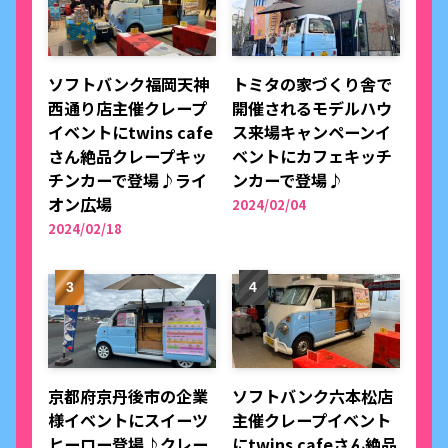
ソフトバンク福岡天神
トミタの家づくり舎で
西通り店主催クレープ
開催されるモデルハウ
イベントにtwins cafe
ス来場キャンペーンイ
さん絶品クレープキッ
ベントにカフェキッチ
チンカーで登場♪ライ
ンカーで登場♪
オン広場
2024/02/04
2024/02/18
京都府京丹後市の企業
ソフトバンク六本松店
様イベントにスイーツ
主催クレープイベント
ヒーロー登場♪クレー
にtwins cafeさん絶品