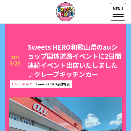
Sweets HERO和歌山県のauシ
ョップ国体道路イベントに2日間
2022
3/28
連続イベント出店いたしました
♪クレープキッチンカー
Sweets HERO活動報告