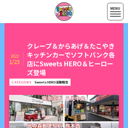
クレープ＆からあげ＆たこやき
キッチンカーでソフトバンク各
2022
1/23
店にSweets HERO＆ヒーロー
ズ登場
Sweets HERO活動報告