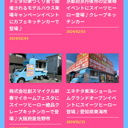
トミタの家づくり舎で開
京都府京丹後市の企業様
催されるモデルハウス来
イベントにスイーツヒー
場キャンペーンイベント
ロー登場♪クレープキッ
にカフェキッチンカーで
チンカー
登場♪
2024/02/03
2024/02/04
株式会社創スマイクル新
エネチタ東海ショールー
春マイホームフェスタに
ムグランドオープンイベ
スイーツヒーロー絶品ク
ントにスイーツヒーロー
レープキッチンカーで登
登場♪愛知県東海市
場♪大阪府泉佐野市
2024/01/21