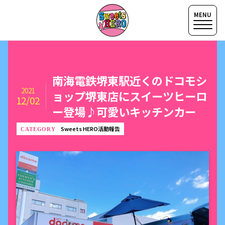
南海電鉄堺東駅近くのドコモシ
2021
ョップ堺東店にスイーツヒーロ
12/02
ー登場♪可愛いキッチンカー
Sweets HERO活動報告