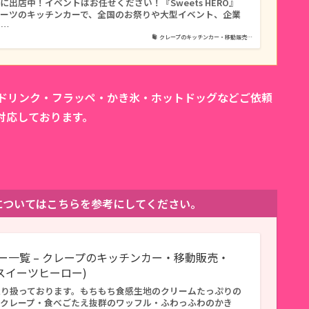
出店中！イベントはお任せください！『Sweets HERO』
イーツのキッチンカーで、全国のお祭りや大型イベント、企業
タ…
クレープのキッチンカー・移動販売…
カドリンク・フラッペ・かき氷・ホットドッグなどご依頼
対応しております。
。
ューについてはこちらを参考にしてください。
ー一覧 – クレープのキッチンカー・移動販売・
O(スイーツヒーロー)
取り扱っております。もちもち食感生地のクリームたっぷりの
ずクレープ・食べごたえ抜群のワッフル・ふわっふわのかき