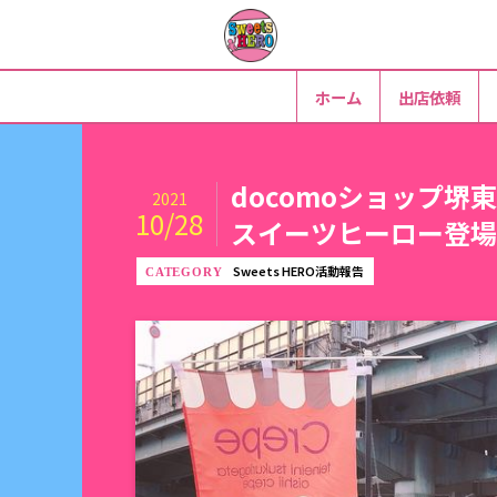
ホーム
出店依頼
docomoショップ
2021
10/28
スイーツヒーロー登場
Sweets HERO活動報告