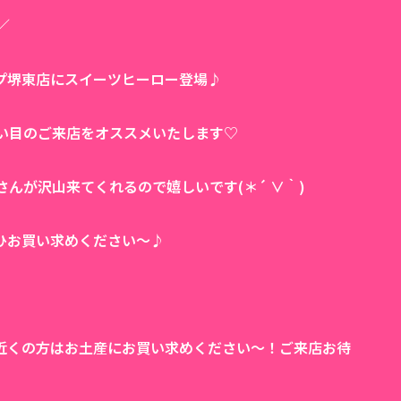
／
ップ堺東店にスイーツヒーロー登場♪
い目のご来店をオススメいたします♡
んが沢山来てくれるので嬉しいです(＊´ ∨｀)
ひお買い求めください〜♪
近くの方はお土産にお買い求めください〜！ご来店お待