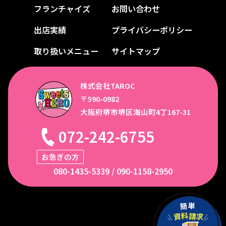
フランチャイズ
お問い合わせ
出店実績
プライバシーポリシー
取り扱いメニュー
サイトマップ
株式会社TAROC
〒590-0982
大阪府堺市堺区海山町4丁167-31
072-242-6755
お急ぎの方
080-1435-5339
/
090-1158-2950
簡
単
料
請
資
求