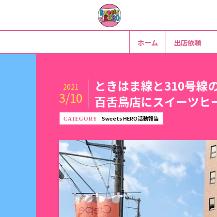
ホーム
出店依頼
ときはま線と310号線
2021
3/10
百舌鳥店にスイーツヒ
Sweets HERO活動報告