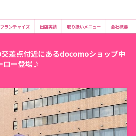
フランチャイズ
出店実績
取り扱いメニュー
会社概要
の交差点付近にあるdocomoショップ中
ーロー登場♪