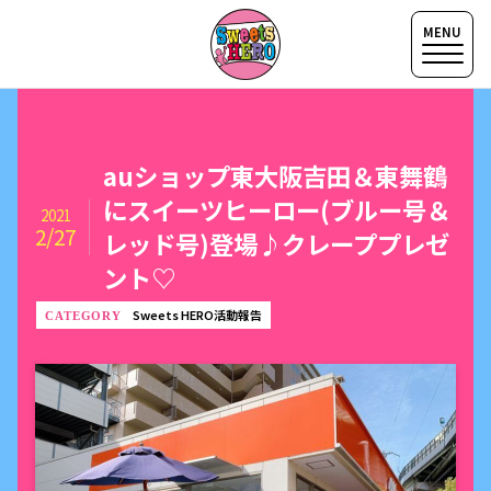
auショップ東大阪吉田＆東舞鶴
にスイーツヒーロー(ブルー号＆
2021
2/27
レッド号)登場♪クレーププレゼ
ント♡
Sweets HERO活動報告