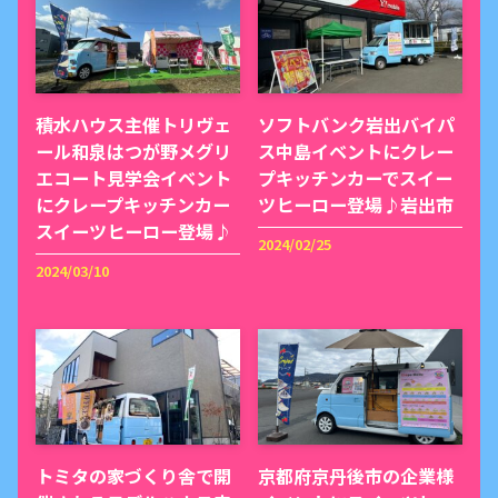
積水ハウス主催トリヴェ
ソフトバンク岩出バイパ
ール和泉はつが野メグリ
ス中島イベントにクレー
エコート見学会イベント
プキッチンカーでスイー
にクレープキッチンカー
ツヒーロー登場♪岩出市
スイーツヒーロー登場♪
2024/02/25
2024/03/10
トミタの家づくり舎で開
京都府京丹後市の企業様