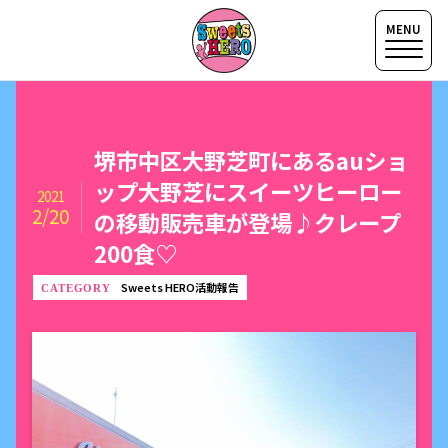
堺市中区大野芝町にあるauショ
ップ大野芝にスイーツヒーロー
2021
2/20
の移動販売車が登場♪クレープ
200食♡
Sweets HERO活動報告