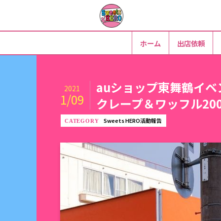
ホーム
出店依頼
auショップ東舞鶴イ
2021
1/09
クレープ＆ワッフル20
Sweets HERO活動報告