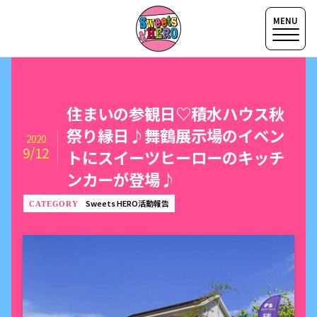
住まいの参観日♡積水ハウス秋
祭り縁日♪舞鶴展示場のイベン
2020
9/12
トにスイーツヒーローのキッチ
ンカーが登場♪
Sweets HERO活動報告