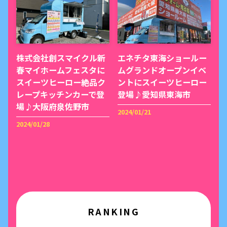
株式会社創スマイクル新
エネチタ東海ショールー
春マイホームフェスタに
ムグランドオープンイベ
スイーツヒーロー絶品ク
ントにスイーツヒーロー
レープキッチンカーで登
登場♪愛知県東海市
場♪大阪府泉佐野市
2024/01/21
2024/01/28
RANKING