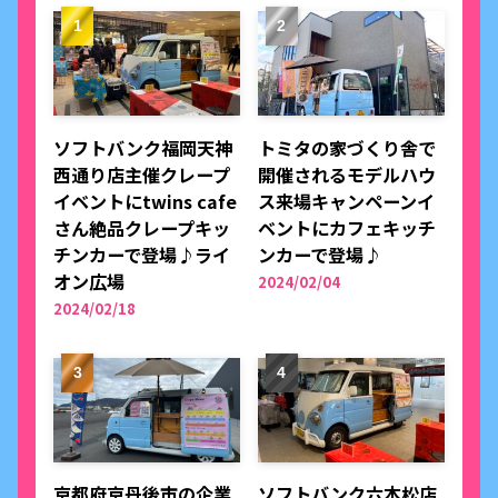
ソフトバンク福岡天神
トミタの家づくり舎で
西通り店主催クレープ
開催されるモデルハウ
イベントにtwins cafe
ス来場キャンペーンイ
さん絶品クレープキッ
ベントにカフェキッチ
チンカーで登場♪ライ
ンカーで登場♪
オン広場
2024/02/04
2024/02/18
京都府京丹後市の企業
ソフトバンク六本松店