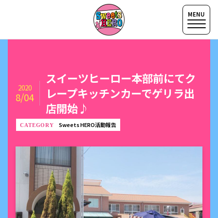
スイーツヒーロー本部前にてク
2020
レープキッチンカーでゲリラ出
8/04
店開始♪
Sweets HERO活動報告