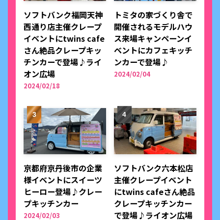
ソフトバンク福岡天神
トミタの家づくり舎で
西通り店主催クレープ
開催されるモデルハウ
イベントにtwins cafe
ス来場キャンペーンイ
さん絶品クレープキッ
ベントにカフェキッチ
チンカーで登場♪ライ
ンカーで登場♪
オン広場
2024/02/04
2024/02/18
京都府京丹後市の企業
ソフトバンク六本松店
様イベントにスイーツ
主催クレープイベント
ヒーロー登場♪クレー
にtwins cafeさん絶品
プキッチンカー
クレープキッチンカー
で登場♪ライオン広場
2024/02/03