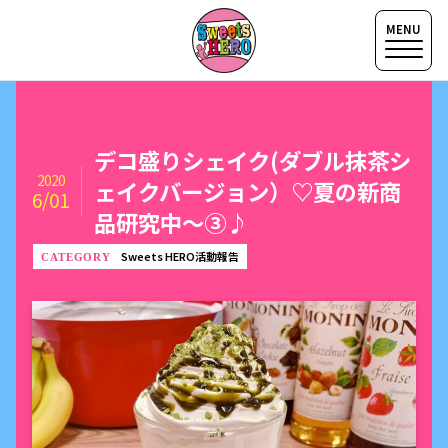
デコ盛りシェイク(ダブル抹茶シ
2020
ェイクバージョン）♡夏の新商
6/01
品研究中〜③♪
Sweets HERO活動報告