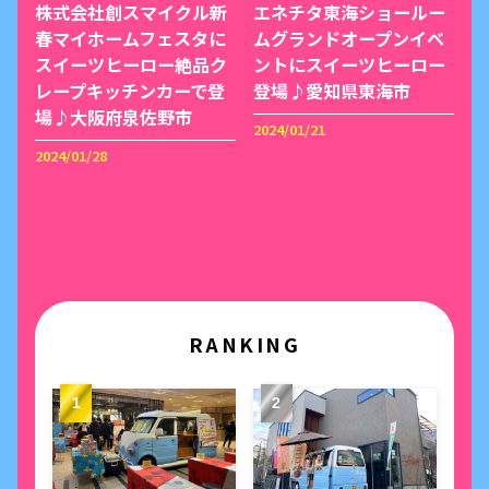
株式会社創スマイクル新
エネチタ東海ショールー
春マイホームフェスタに
ムグランドオープンイベ
スイーツヒーロー絶品ク
ントにスイーツヒーロー
レープキッチンカーで登
登場♪愛知県東海市
場♪大阪府泉佐野市
2024/01/21
2024/01/28
RANKING