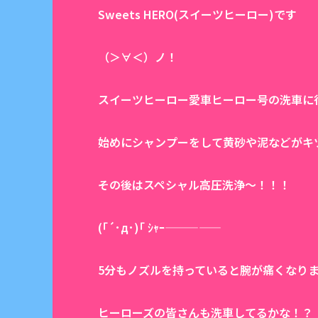
Sweets HERO(スイーツヒーロー)です
（＞∀＜）ノ！
スイーツヒーロー愛車ヒーロー号の洗車に
始めにシャンプーをして黄砂や泥などがキ
その後はスペシャル高圧洗浄〜！！！
(｢´･д･)｢ ｼｬｰ—————
5分もノズルを持っていると腕が痛くなりま
ヒーローズの皆さんも洗車してるかな！？