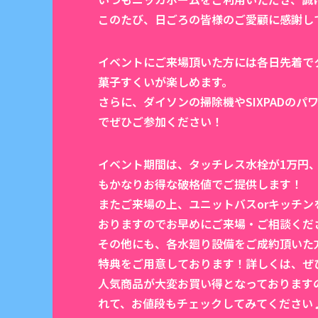
このたび、日ごろの皆様のご愛顧に感謝し
イベントにご来場頂いた方には各日先着で
菓子すくいが楽しめます。
さらに、ダイソンの掃除機やSIXPADの
でぜひご参加ください！
イベント期間は、タッチレス水栓が1万円
もかなりお得な破格値でご提供します！
またご来場の上、ユニットバスorキッチ
おりますのでお早めにご来場・ご相談くだ
その他にも、各水廻り設備をご成約頂いた
特典をご用意しております！詳しくは、ぜ
人気商品が大変お買い得となっております
れて、お値段もチェックしてみてください