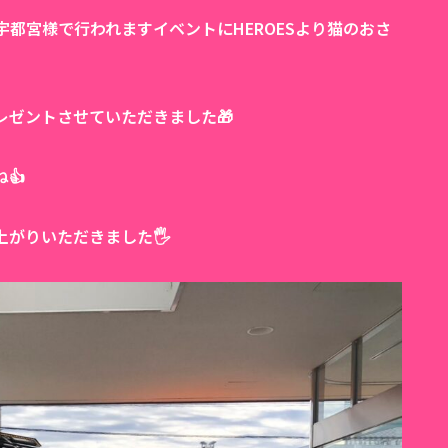
都宮様で行われますイベントにHEROESより猫のおさ
レゼントさせていただきました🎁
👍
がりいただきました🖐️