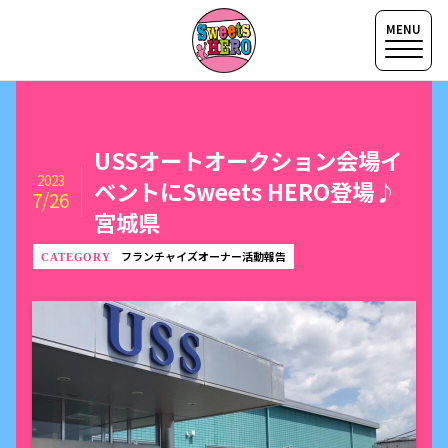
USSオートオークション会場イ
2023
ベントにSweets HERO登場♪
7/26
宮城県
フランチャイズオーナー活動報告