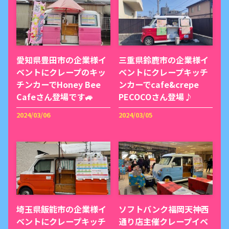
愛知県豊田市の企業様イ
三重県鈴鹿市の企業様イ
ベントにクレープのキッ
ベントにクレープキッチ
チンカーでHoney Bee
ンカーでcafe&crepe
Cafeさん登場です🚙
PECOCOさん登場♪
2024/03/06
2024/03/05
埼玉県飯能市の企業様イ
ソフトバンク福岡天神西
ベントにクレープキッチ
通り店主催クレープイベ