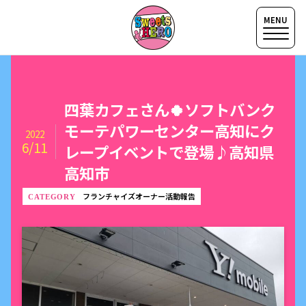
四葉カフェさん🍀ソフトバンク
モーテパワーセンター高知にク
2022
6/11
レープイベントで登場♪高知県
高知市
フランチャイズオーナー活動報告