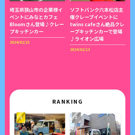
埼玉県狭山市の企業様イ
ソフトバンク六本松店主
ベントにみなとカフェ
催クレープイベントに
Bloomさん登場♪クレー
twins cafeさん絶品クレ
プキッチンカー
ープキッチンカーで登場
♪ライオン広場
2024/02/15
2024/02/13
RANKING