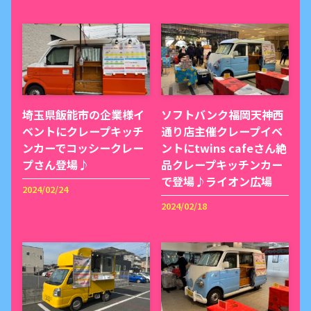
埼玉県飯能市の企業様イ
ソフトバンク福岡天神西
ベントにクレープキッチ
通り店主催クレープイベ
ンカーでコッシークレー
ントにtwins cafeさん絶
プさん登場♪
品クレープキッチンカー
で登場♪ライオン広場
2024/02/24
2024/02/18