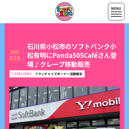
石川県小松市のソフトバンク小
2022
松有明にPanda505Caféさん登
2/13
場♪クレープ移動販売
フランチャイズオーナー活動報告