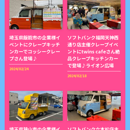
埼玉県飯能市の企業様イ
ソフトバンク福岡天神西
ベントにクレープキッチ
通り店主催クレープイベ
ンカーでコッシークレー
ントにtwins cafeさん絶
プさん登場♪
品クレープキッチンカー
で登場♪ライオン広場
2024/02/24
2024/02/18
埼玉県狭山市の企業様イ
ソフトバンク六本松店主