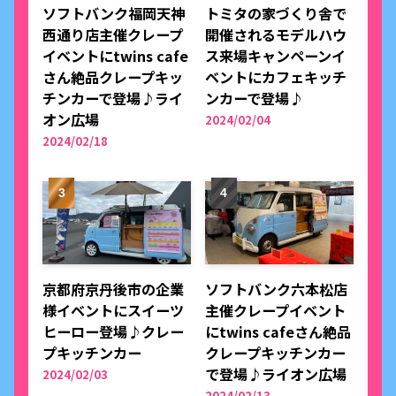
ソフトバンク福岡天神
トミタの家づくり舎で
西通り店主催クレープ
開催されるモデルハウ
イベントにtwins cafe
ス来場キャンペーンイ
さん絶品クレープキッ
ベントにカフェキッチ
チンカーで登場♪ライ
ンカーで登場♪
オン広場
2024/02/04
2024/02/18
京都府京丹後市の企業
ソフトバンク六本松店
様イベントにスイーツ
主催クレープイベント
ヒーロー登場♪クレー
にtwins cafeさん絶品
プキッチンカー
クレープキッチンカー
で登場♪ライオン広場
2024/02/03
2024/02/13