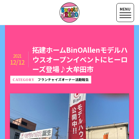
拓建ホームBinOAllenモデルハ
2021
ウスオープンイベントにヒーロ
12/12
ーズ登場♪大牟田市
フランチャイズオーナー活動報告