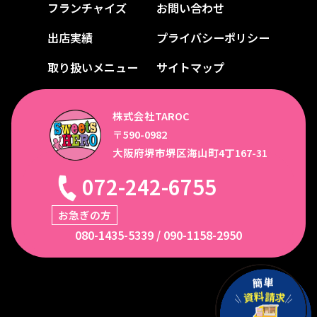
フランチャイズ
お問い合わせ
出店実績
プライバシーポリシー
取り扱いメニュー
サイトマップ
株式会社TAROC
〒590-0982
大阪府堺市堺区海山町4丁167-31
072-242-6755
お急ぎの方
080-1435-5339
/
090-1158-2950
簡
単
料
請
資
求