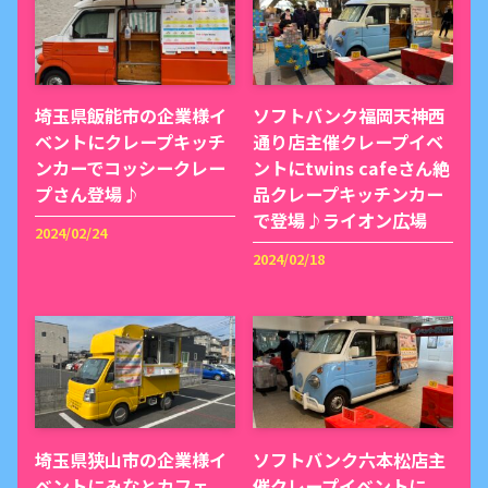
埼玉県飯能市の企業様イ
ソフトバンク福岡天神西
ベントにクレープキッチ
通り店主催クレープイベ
ンカーでコッシークレー
ントにtwins cafeさん絶
プさん登場♪
品クレープキッチンカー
で登場♪ライオン広場
2024/02/24
2024/02/18
埼玉県狭山市の企業様イ
ソフトバンク六本松店主
ベントにみなとカフェ
催クレープイベントに