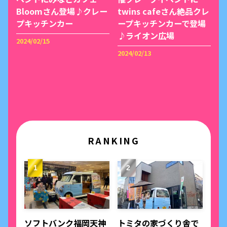
Bloomさん登場♪クレー
twins cafeさん絶品クレ
プキッチンカー
ープキッチンカーで登場
♪ライオン広場
2024/02/15
2024/02/13
RANKING
ソフトバンク福岡天神
トミタの家づくり舎で