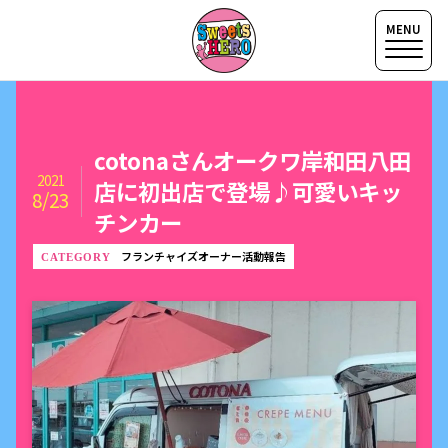
cotonaさんオークワ岸和田八田
2021
店に初出店で登場♪可愛いキッ
8/23
チンカー
フランチャイズオーナー活動報告