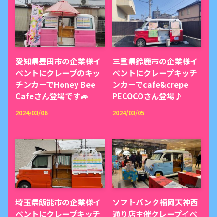
愛知県豊田市の企業様イ
三重県鈴鹿市の企業様イ
ベントにクレープのキッ
ベントにクレープキッチ
チンカーでHoney Bee
ンカーでcafe&crepe
Cafeさん登場です🚙
PECOCOさん登場♪
2024/03/06
2024/03/05
埼玉県飯能市の企業様イ
ソフトバンク福岡天神西
ベントにクレープキッチ
通り店主催クレープイベ