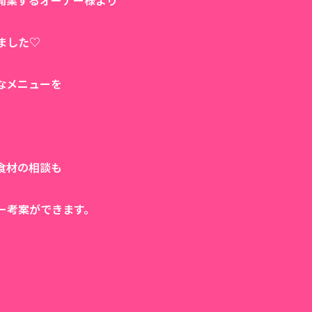
開業するオーナー様より
ました♡
なメニューを
食材の相談も
ー考案ができます。