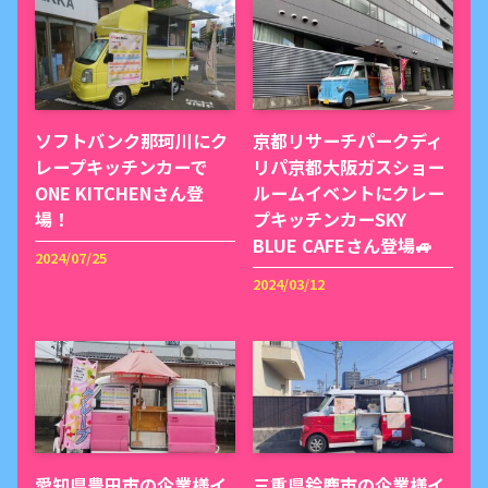
ソフトバンク那珂川にク
京都リサーチパークディ
レープキッチンカーで
リパ京都大阪ガスショー
ONE KITCHENさん登
ルームイベントにクレー
場！
プキッチンカーSKY
BLUE CAFEさん登場🚙
2024/07/25
2024/03/12
愛知県豊田市の企業様イ
三重県鈴鹿市の企業様イ