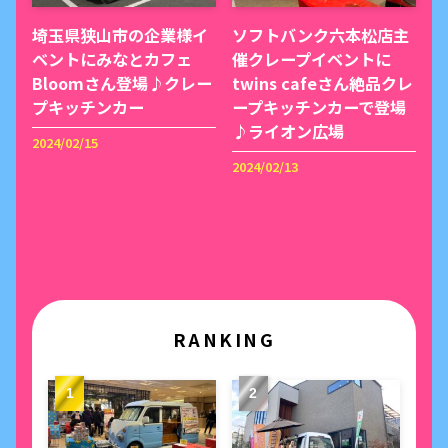
埼玉県狭山市の企業様イ
ソフトバンク六本松店主
ベントにみなとカフェ
催クレープイベントに
Bloomさん登場♪クレー
twins cafeさん絶品クレ
プキッチンカー
ープキッチンカーで登場
♪ライオン広場
2024/02/15
2024/02/13
RANKING