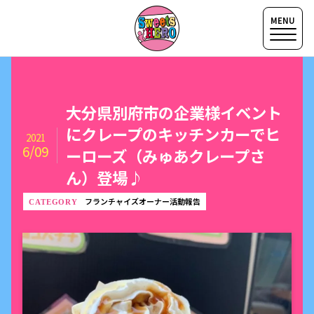
大分県別府市の企業様イベント
にクレープのキッチンカーでヒ
2021
6/09
ーローズ（みゅあクレープさ
ん）登場♪
フランチャイズオーナー活動報告