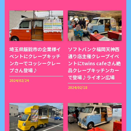
埼玉県飯能市の企業様イ
ソフトバンク福岡天神西
ベントにクレープキッチ
通り店主催クレープイベ
ンカーでコッシークレー
ントにtwins cafeさん絶
プさん登場♪
品クレープキッチンカー
で登場♪ライオン広場
2024/02/24
2024/02/18