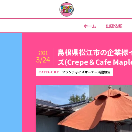
ホーム
出店依頼
島根県松江市の企業様
2021
3/24
ズ(Crepe＆Cafe Ma
フランチャイズオーナー活動報告