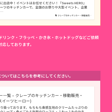
出店中！イベントはお任せください！『Sweets HERO』
イーツのキッチンカーで、全国のお祭りや大型イベント、企業
タ…
クレープのキッチンカー・移動販売…
カドリンク・フラッペ・かき氷・ホットドッグなどご依頼
対応しております。
。
ューについてはこちらを参考にしてください。
ー一覧 – クレープのキッチンカー・移動販売・
O(スイーツヒーロー)
取り扱っております。もちもち食感生地のクリームたっぷりの
ずクレープ・食べごたえ抜群のワッフル・ふわっふわのかき