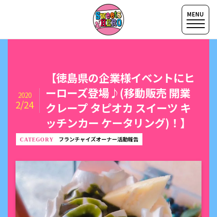
【徳島県の企業様イベントにヒ
ーローズ登場♪(移動販売 開業
2020
2/24
クレープ タピオカ スイーツ キ
ッチンカー ケータリング)！】
フランチャイズオーナー活動報告