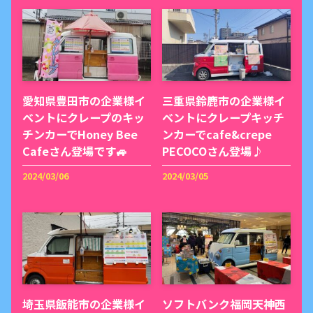
愛知県豊田市の企業様イ
三重県鈴鹿市の企業様イ
ベントにクレープのキッ
ベントにクレープキッチ
チンカーでHoney Bee
ンカーでcafe&crepe
Cafeさん登場です🚙
PECOCOさん登場♪
2024/03/06
2024/03/05
埼玉県飯能市の企業様イ
ソフトバンク福岡天神西