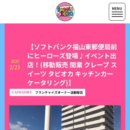
【ソフトバンク福山東郵便局前
にヒーローズ登場♪イベント出
2020
店！(移動販売 開業 クレープ ス
2/23
イーツ タピオカ キッチンカー
ケータリング)】
フランチャイズオーナー活動報告