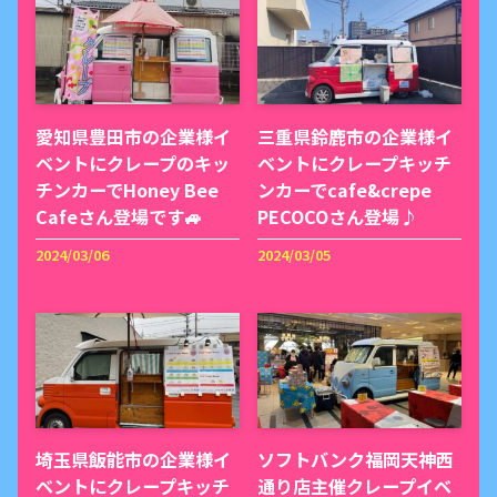
愛知県豊田市の企業様イ
三重県鈴鹿市の企業様イ
ベントにクレープのキッ
ベントにクレープキッチ
チンカーでHoney Bee
ンカーでcafe&crepe
Cafeさん登場です🚙
PECOCOさん登場♪
2024/03/06
2024/03/05
埼玉県飯能市の企業様イ
ソフトバンク福岡天神西
ベントにクレープキッチ
通り店主催クレープイベ