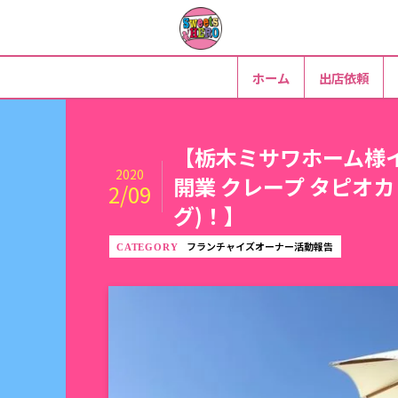
ホーム
出店依頼
【栃木ミサワホーム様
2020
開業 クレープ タピオカ
2/09
グ)！】
フランチャイズオーナー活動報告